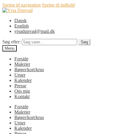
Spring til navigation
Spring til indhold
Dansk
English
yrsadunvad@mail.dk
Søg efter:
Søg
Menu
Forside
Malerier
Bøger/kort/krus
Urner
Kalender
Presse
Om mig
Kontakt
Forside
Malerier
Bøger/kort/krus
Urner
Kalender
Presse