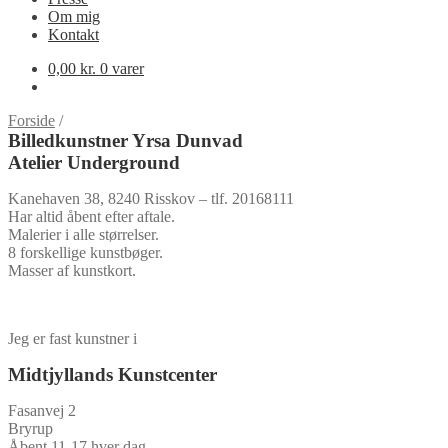
Om mig
Kontakt
0,00
kr.
0 varer
Forside
/
Billedkunstner Yrsa Dunvad
Atelier Underground
Kanehaven 38, 8240 Risskov – tlf. 20168111
Har altid åbent efter aftale.
Malerier i alle størrelser.
8 forskellige kunstbøger.
Masser af kunstkort.
Jeg er fast kunstner i
Midtjyllands Kunstcenter
Fasanvej 2
Bryrup
Åbent 11-17 hver dag