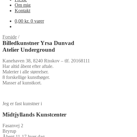
Om mig
Kontakt
0,00
kr.
0 varer
Forside
/
Billedkunstner Yrsa Dunvad
Atelier Underground
Kanehaven 38, 8240 Risskov – tlf. 20168111
Har altid åbent efter aftale.
Malerier i alle størrelser.
8 forskellige kunstbøger.
Masser af kunstkort.
Jeg er fast kunstner i
Midtjyllands Kunstcenter
Fasanvej 2
Bryrup
Åbent 11-17 hver dag