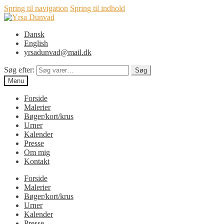
Spring til navigation
Spring til indhold
Dansk
English
yrsadunvad@mail.dk
Søg efter:
Søg
Menu
Forside
Malerier
Bøger/kort/krus
Urner
Kalender
Presse
Om mig
Kontakt
Forside
Malerier
Bøger/kort/krus
Urner
Kalender
Presse