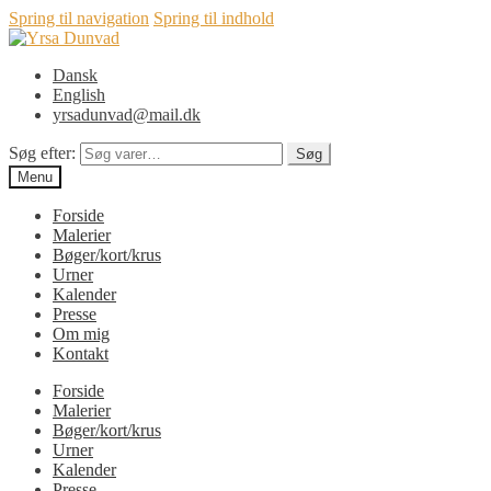
Spring til navigation
Spring til indhold
Dansk
English
yrsadunvad@mail.dk
Søg efter:
Søg
Menu
Forside
Malerier
Bøger/kort/krus
Urner
Kalender
Presse
Om mig
Kontakt
Forside
Malerier
Bøger/kort/krus
Urner
Kalender
Presse