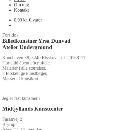
Om mig
Kontakt
0,00
kr.
0 varer
Forside
/
Billedkunstner Yrsa Dunvad
Atelier Underground
Kanehaven 38, 8240 Risskov – tlf. 20168111
Har altid åbent efter aftale.
Malerier i alle størrelser.
8 forskellige kunstbøger.
Masser af kunstkort.
Jeg er fast kunstner i
Midtjyllands Kunstcenter
Fasanvej 2
Bryrup
Åbent 11-17 hver dag